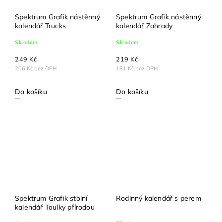
Spektrum Grafik nástěnný
Spektrum Grafik nástěnný
kalendář Trucks
kalendář Zahrady
Skladem
Skladem
249 Kč
219 Kč
206 Kč bez DPH
181 Kč bez DPH
Do košíku
Do košíku
Spektrum Grafik stolní
Rodinný kalendář s perem
kalendář Toulky přírodou