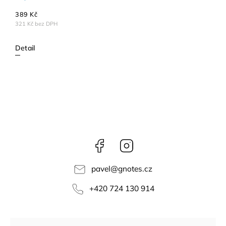
389 Kč
321 Kč bez DPH
Detail
Facebook
Instagram
pavel
@
gnotes.cz
+420 724 130 914