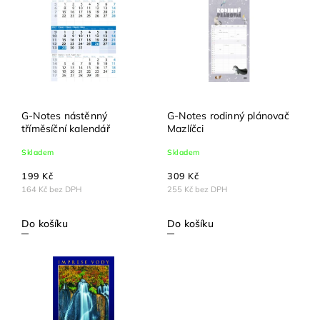
Nejprodávanější
Abecedně
G-Notes nástěnný
G-Notes rodinný plánovač
tříměsíční kalendář
Mazlíčci
Skladem
Skladem
199 Kč
309 Kč
164 Kč bez DPH
255 Kč bez DPH
Do košíku
Do košíku