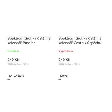
Spektrum Grafik nástěnný
Spektrum Grafik nástěnný
kalendář Passion
kalendář Cesta k úspěchu
Skladem
Vyprodáno
249 Kč
249 Kč
206 Kč bez DPH
206 Kč bez DPH
Do košíku
Detail