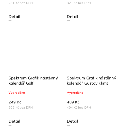
231 Kč bez DPH
321 Kč bez DPH
Detail
Detail
Spektrum Grafik nástěnný
Spektrum Grafik nástěnný
kalendář Golf
kalendář Gustav Klimt
Vyprodáno
Vyprodáno
249 Kč
489 Kč
206 Kč bez DPH
404 Kč bez DPH
Detail
Detail