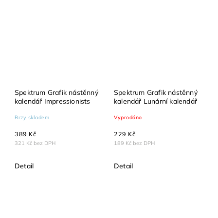
Spektrum Grafik nástěnný
Spektrum Grafik nástěnný
kalendář Impressionists
kalendář Lunární kalendář
Brzy skladem
Vyprodáno
389 Kč
229 Kč
321 Kč bez DPH
189 Kč bez DPH
Detail
Detail