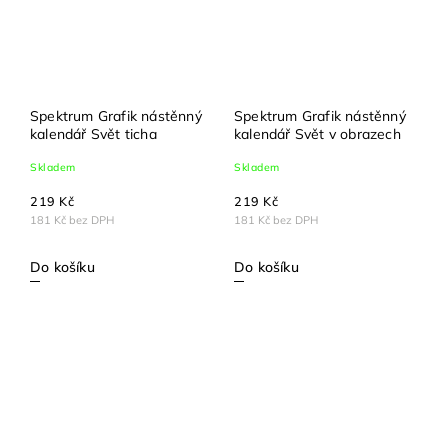
Spektrum Grafik nástěnný
Spektrum Grafik nástěnný
kalendář Svět ticha
kalendář Svět v obrazech
Skladem
Skladem
219 Kč
219 Kč
181 Kč bez DPH
181 Kč bez DPH
Do košíku
Do košíku