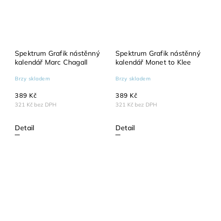
Spektrum Grafik nástěnný
Spektrum Grafik nástěnný
kalendář Marc Chagall
kalendář Monet to Klee
Brzy skladem
Brzy skladem
389 Kč
389 Kč
321 Kč bez DPH
321 Kč bez DPH
Detail
Detail