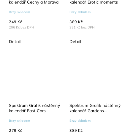
kalendář Čechy a Morava
kalendář Erotic moments
Brzy skladem
Brzy skladem
249 Kč
389 Kč
206 Kč bez DPH
321 Kč bez DPH
Detail
Detail
Spektrum Grafik nástěnný
Spektrum Grafik nástěnný
kalendář Fast Cars
kalendář Gardens
impresionism
Brzy skladem
Brzy skladem
279 Kč
389 Kč