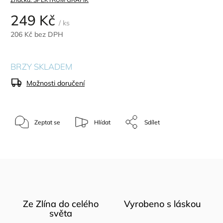
249 Kč
/ ks
206 Kč bez DPH
BRZY SKLADEM
Možnosti doručení
Zeptat se
Hlídat
Sdílet
Ze Zlína do celého
Vyrobeno s láskou
světa