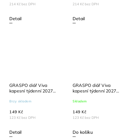
214 Kč bez DPH
214 Kč bez DPH
Detail
Detail
GRASPO diář Viva
GRASPO diář Viva
kapesní týdenní 2027
kapesní týdenní 2027
černý
červený
Brzy skladem
Skladem
149 Kč
149 Kč
123 Kč bez DPH
123 Kč bez DPH
Detail
Do košíku