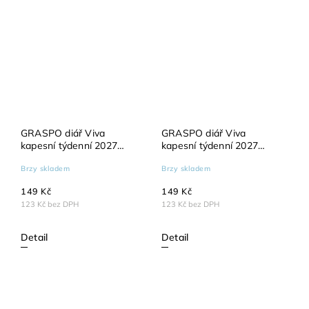
GRASPO diář Viva
GRASPO diář Viva
kapesní týdenní 2027
kapesní týdenní 2027
fialový
hnědý
Brzy skladem
Brzy skladem
149 Kč
149 Kč
123 Kč bez DPH
123 Kč bez DPH
Detail
Detail