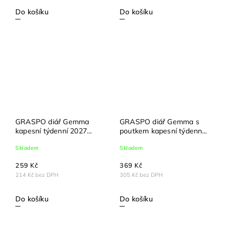
Do košíku
Do košíku
GRASPO diář Gemma
GRASPO diář Gemma s
kapesní týdenní 2027
poutkem kapesní týdenní
červený
2027 červený
Skladem
Skladem
259 Kč
369 Kč
214 Kč bez DPH
305 Kč bez DPH
Do košíku
Do košíku