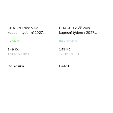
GRASPO diář Viva
GRASPO diář Viva
kapesní týdenní 2027
kapesní týdenní 2027
modrý
oranžový
Skladem
Brzy skladem
149 Kč
149 Kč
123 Kč bez DPH
123 Kč bez DPH
Do košíku
Detail