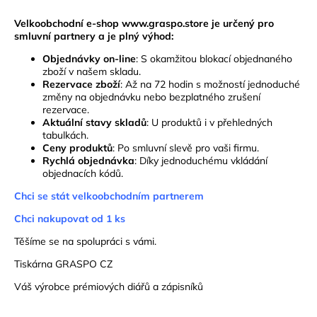
Velkoobchodní e-shop
www.graspo.store
je určený pro
smluvní partnery a je plný výhod:
Objednávky on-line
: S okamžitou blokací objednaného
zboží v našem skladu.
Rezervace zboží
: Až na 72 hodin s možností jednoduché
změny na objednávku nebo bezplatného zrušení
rezervace.
Aktuální stavy skladů
: U produktů i v přehledných
tabulkách.
Ceny produktů
: Po smluvní slevě pro vaši firmu.
Rychlá objednávka
: Díky jednoduchému vkládání
objednacích kódů.
Chci se stát velkoobchodním partnerem
Chci nakupovat od 1 ks
Těšíme se na spolupráci s vámi.
Tiskárna GRASPO CZ
Váš výrobce prémiových diářů a zápisníků