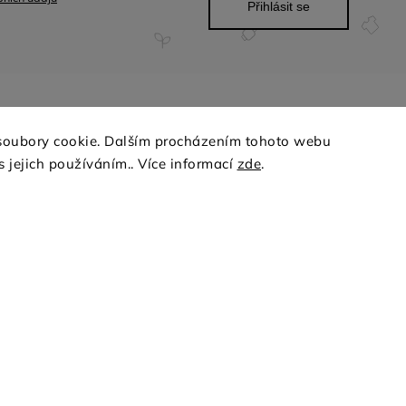
Přihlásit se
PŘIJÍMÁME ONLINE PLAT
soubory cookie. Dalším procházením tohoto webu
s jejich používáním.. Více informací
zde
.
SPO
z
14