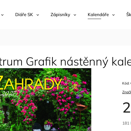
Diáře SK
Zápisníky
Kalendáře
Šk
trum Grafik nástěnný kal
Kód:
Znač
2
181