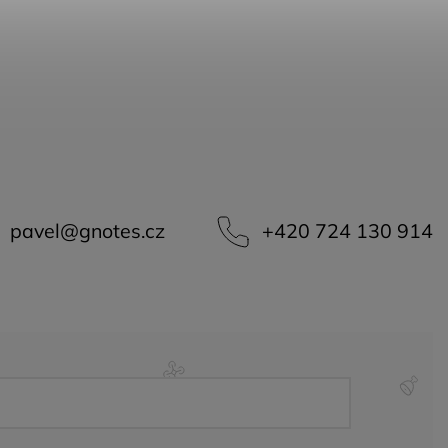
pavel
@
gnotes.cz
+420 724 130 914