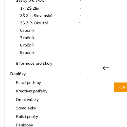
Sešity pro školy
17. ZŠ Zlín
ZŠ Zlín Slovenská
ZŠ Zlín Okružní
6.ročník
7.ročník
8.ročník
9.ročník
Informace pro školy
Previous
Doplňky
Psací potřeby
Lady 
Kreativní potřeby
Omalovánky
Samolepky
Balicí papíry
Penloopy