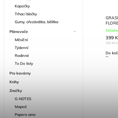
Kapsičky
Trhací bločky
G-Notes zápisník Penny, linka
GRASP
Gumy, ořezávátka, bělítka
FLORE
Skladem
Sklad
Plánovače
159 Kč
399 K
Měsíční
131 Kč bez DPH
330 Kč 
Týdenní
Do košíku
Do koš
Rodinné
To Do listy
Pro kavárny
Knihy
Značky
G-NOTES
Maped
Papero amo