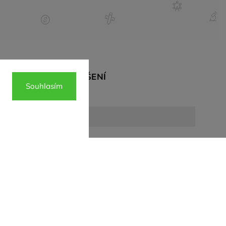
BY
PŘIHLÁŠENÍ
Souhlasím
E-mail
Heslo
Nová registrace
Přihlásit
Zapomenuté heslo
se