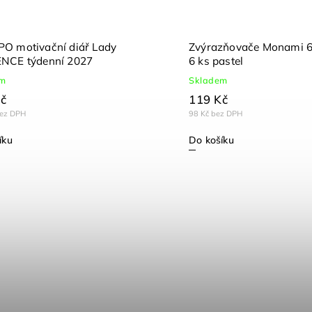
O motivační diář Lady
Zvýrazňovače Monami 
NCE týdenní 2027
6 ks pastel
em
Skladem
č
119 Kč
bez DPH
98 Kč bez DPH
íku
Do košíku