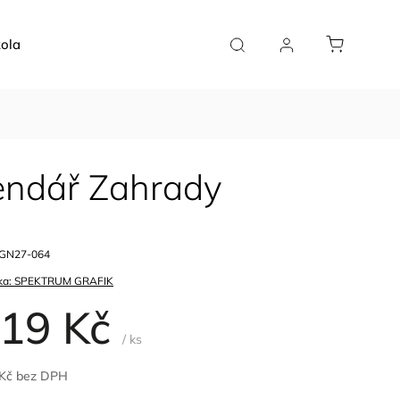
ola
Doplňky
Plánovače
Pro kavárny
endář Zahrady
GN27-064
ka:
SPEKTRUM GRAFIK
19 Kč
/ ks
 Kč bez DPH