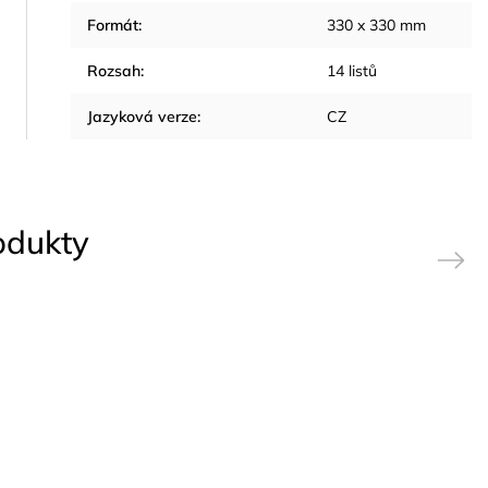
Formát
:
330 x 330 mm
Rozsah
:
14 listů
Jazyková verze
:
CZ
rodukty
Next