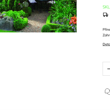
SK
Přin
Zahr
Deta