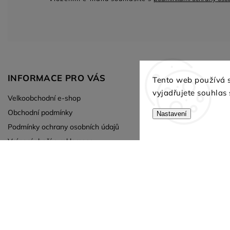
INFORMACE PRO VÁS
KONTAKT
Tento web používá 
vyjadřujete souhlas 
Velkoobchodní e-shop
Tiskárna GRA
Obchodní podmínky
Nastavení
pavel
@
gnotes.c
Podmínky ochrany osobních údajů
+420 724 130 9
Vrácení zboží a reklamace
Facebook
Blog
Instagram