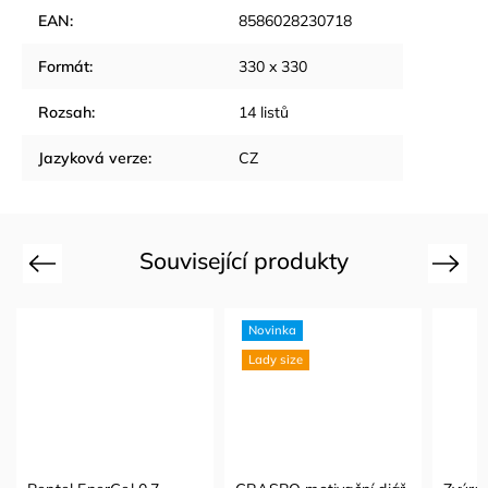
EAN
:
8586028230718
Formát
:
330 x 330
Rozsah
:
14 listů
Jazyková verze
:
CZ
Související produkty
Previous
Next
Novinka
Lady size