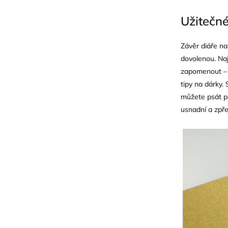
Užitečné
Závěr diáře nab
dovolenou. Naj
zapomenout – t
tipy na dárky.
můžete psát p
usnadní a zpře