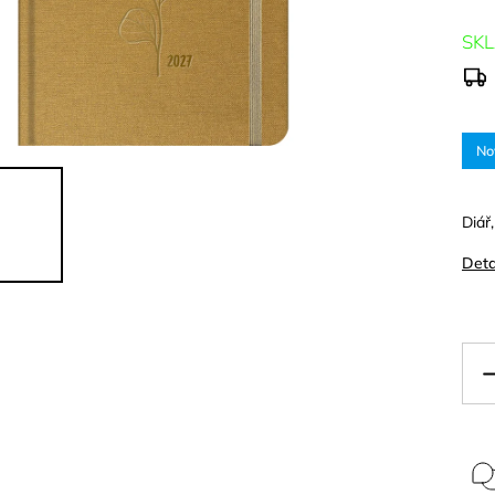
SK
No
Diář
Deta