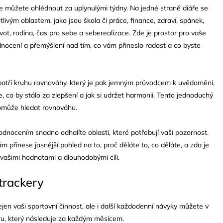
 můžete ohlédnout za uplynulými týdny. Na jedné straně diáře se
tlivým oblastem, jako jsou škola či práce, finance, zdraví, spánek,
vot, rodina, čas pro sebe a seberealizace. Zde je prostor pro vaše
ocení a přemýšlení nad tím, co vám přineslo radost a co byste
patří kruhu rovnováhy, který je pak jemným průvodcem k uvědomění,
, co by stálo za zlepšení a jak si udržet harmonii. Tento jednoduchý
omůže hledat rovnováhu.
dnocením snadno odhalíte oblasti, které potřebují vaši pozornost.
m přinese jasnější pohled na to, proč děláte to, co děláte, a zda je
 vašimi hodnotami a dlouhodobými cíli.
 trackery
jen vaši sportovní činnost, ale i další každodenní návyky můžete v
eru, který následuje za každým měsícem.