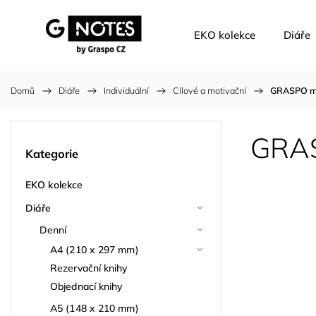
EKO kolekce
Diáře
Domů
/
Diáře
/
Individuální
/
Cílové a motivační
/
GRASPO mo
GRAS
Kategorie
EKO kolekce
Diáře
Denní
A4 (210 x 297 mm)
Rezervační knihy
Objednací knihy
A5 (148 x 210 mm)