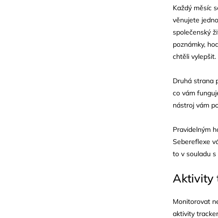
Každý měsíc se
věnujete jedno
společenský ži
poznámky, hodn
chtěli vylepšit.
Druhá strana 
co vám funguje
nástroj vám p
Pravidelným ho
Sebereflexe vá
to v souladu s
Aktivity
Monitorovat ne
aktivity track