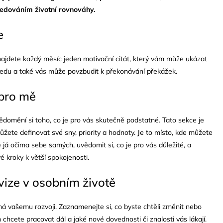
edováním životní rovnováhy.
e
najdete každý měsíc jeden motivační citát, který vám může ukázat
ledu a také vás může povzbudit k překonávání překážek.
 pro mě
ědomění si toho, co je pro vás skutečně podstatné. Tato sekce je
žete definovat své sny, priority a hodnoty. Je to místo, kde můžete
é já očima sebe samých, uvědomit si, co je pro vás důležité, a
 kroky k větší spokojenosti.
vize v osobním životě
 vašemu rozvoji. Zaznamenejte si, co byste chtěli změnit nebo
 chcete pracovat dál a jaké nové dovednosti či znalosti vás lákají.