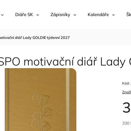
Diáře SK
Zápisníky
Kalendáře
Šk
tivační diář Lady GOLDIE týdenní 2027
PO motivační diář Lady
Kód:
Znač
3
330