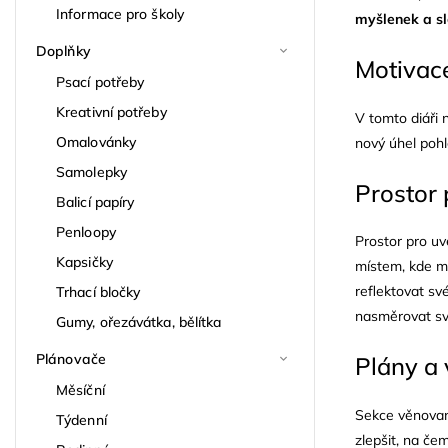
Informace pro školy
myšlenek a sl
Doplňky
Motivac
Psací potřeby
Kreativní potřeby
V tomto diáři 
Omalovánky
nový úhel poh
Samolepky
Prostor
Balicí papíry
Penloopy
Prostor pro uv
Kapsičky
místem, kde mů
reflektovat sv
Trhací bločky
nasměrovat své
Gumy, ořezávátka, bělítka
Plánovače
Plány a 
Měsíční
Sekce věnovaná
Týdenní
zlepšit, na čem