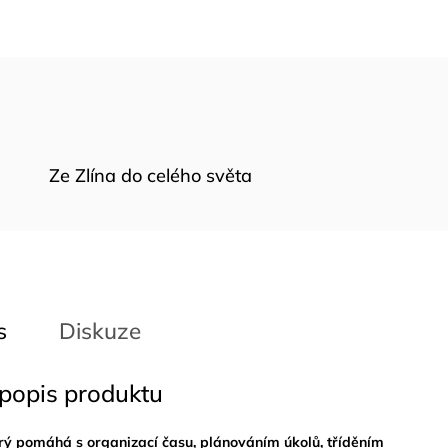
Ze Zlína do celého světa
s
Diskuze
 popis produktu
rý pomáhá s organizací času, plánováním úkolů, tříděním