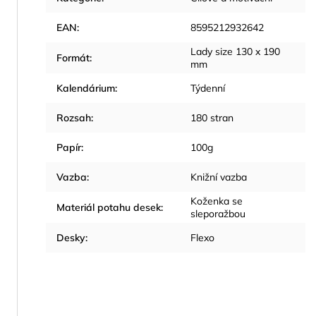
EAN
:
8595212932642
Lady size 130 x 190
Formát
:
mm
Kalendárium
:
Týdenní
Rozsah
:
180 stran
Papír
:
100g
Vazba
:
Knižní vazba
Koženka se
Materiál potahu desek
:
sleporažbou
Desky
:
Flexo