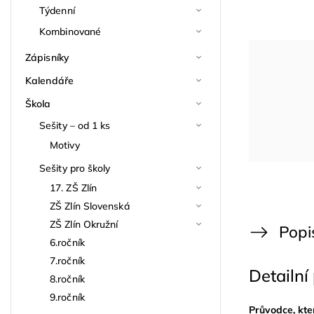
Týdenní
Kombinované
Zápisníky
Kalendáře
Škola
Sešity – od 1 ks
Motivy
Sešity pro školy
17. ZŠ Zlín
ZŠ Zlín Slovenská
ZŠ Zlín Okružní
Popi
6.ročník
7.ročník
Detailní
8.ročník
9.ročník
Průvodce, kte