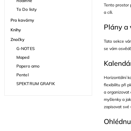
Rodinné
Tento prostor 
To Do listy
a cíli.
Pro kavárny
Plány a 
Knihy
Značky
Tato sekce vám
G-NOTES
se vám osvědč
Maped
Kalendá
Papero amo
Pentel
Horizontální 
SPEKTRUM GRAFIK
flexibilitu při
a organizovat
myšlenky a jak
zapisovat své 
Ohlédnu