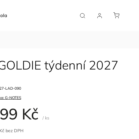
ola
Doplňky
Plánovače
Pro kavárny
 GOLDIE týdenní 2027
27-LAD-090
ka:
G-NOTES
99 Kč
/ ks
 Kč bez DPH