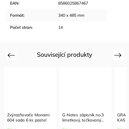
EAN
:
8586025867467
Formát
:
340 x 485 mm
Počet stran
:
14
Související produkty
Previous
Next
Zvýrazňovače Monami
G-Notes zápisník no.3
GRASP
604 sada 6 ks pastel
limetkový, tečkovaný
KA5 t
papír
zelen