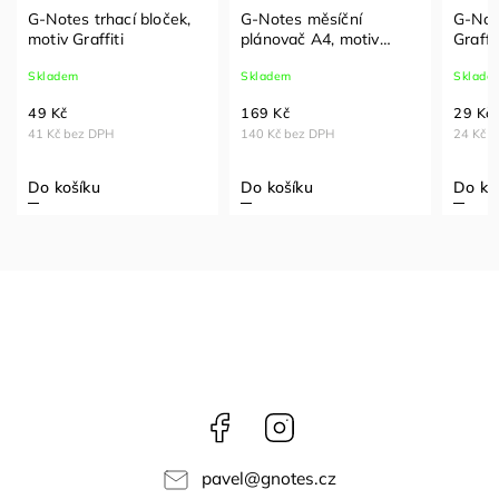
G-Notes trhací bloček,
G-Notes měsíční
G-Note
motiv Graffiti
plánovač A4, motiv
Graffi
Graffiti
linky
Skladem
Skladem
Sklade
49 Kč
169 Kč
29 Kč
41 Kč bez DPH
140 Kč bez DPH
24 Kč 
Do košíku
Do košíku
Do ko
Facebook
Instagram
pavel
@
gnotes.cz