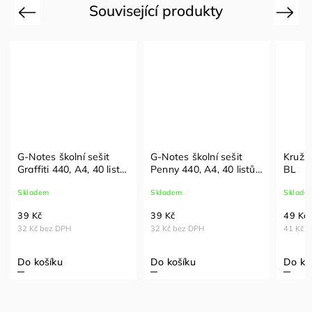
Související produkty
Previous
Next
G-Notes školní sešit
G-Notes školní sešit
Kruží
Graffiti 440, A4, 40 listů,
Penny 440, A4, 40 listů,
BL
čistý
čistý
Skladem
Skladem
Sklade
39 Kč
39 Kč
49 Kč
32 Kč bez DPH
32 Kč bez DPH
41 Kč 
Do košíku
Do košíku
Do ko