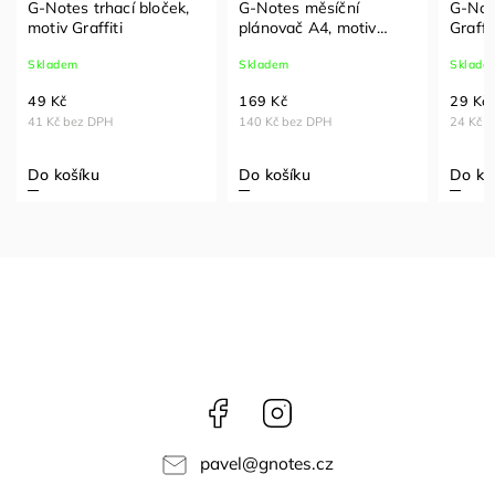
G-Notes trhací bloček,
G-Notes měsíční
G-Note
motiv Graffiti
plánovač A4, motiv
Graffi
Graffiti
čtver
Skladem
Skladem
Sklade
49 Kč
169 Kč
29 Kč
41 Kč bez DPH
140 Kč bez DPH
24 Kč 
Do košíku
Do košíku
Do ko
Facebook
Instagram
pavel
@
gnotes.cz