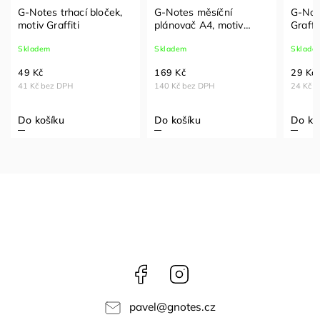
G-Notes trhací bloček,
G-Notes měsíční
G-Note
motiv Graffiti
plánovač A4, motiv
Graffi
Graffiti
čistý
Skladem
Skladem
Sklade
49 Kč
169 Kč
29 Kč
41 Kč bez DPH
140 Kč bez DPH
24 Kč 
Do košíku
Do košíku
Do ko
Facebook
Instagram
pavel
@
gnotes.cz