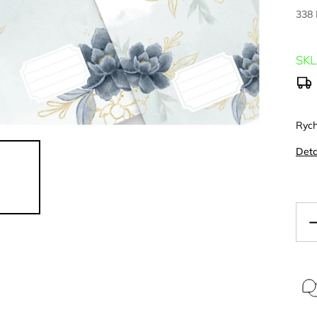
338
SK
Rych
Deta