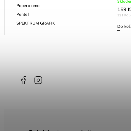
Skladem
Sklad
Papero amo
119 Kč
159 K
Pentel
98 Kč bez DPH
131 Kč 
SPEKTRUM GRAFIK
Do košíku
Do koš
Facebook
Instagram