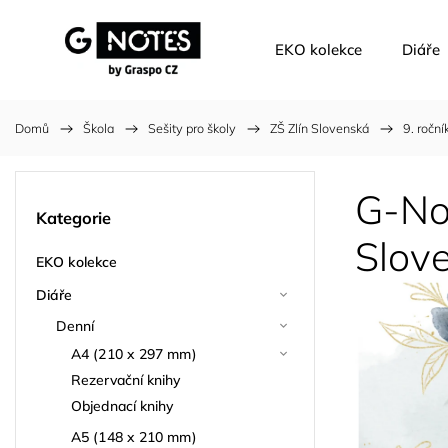
EKO kolekce
Diáře
Domů
/
Škola
/
Sešity pro školy
/
ZŠ Zlín Slovenská
/
9. roční
G-Not
Kategorie
Slov
EKO kolekce
Diáře
Denní
A4 (210 x 297 mm)
Rezervační knihy
Objednací knihy
A5 (148 x 210 mm)