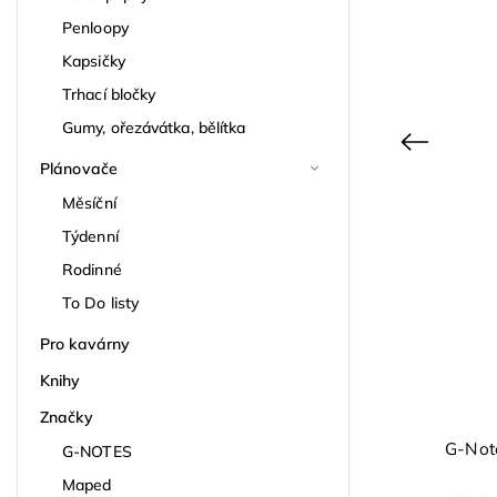
Penloopy
Kapsičky
Trhací bločky
Gumy, ořezávátka, bělítka
Previous
Plánovače
Měsíční
Týdenní
Rodinné
To Do listy
Pro kavárny
Knihy
Značky
Zvýrazňovače Monami 604 sada
G-Note
G-NOTES
6 ks pastel
Maped