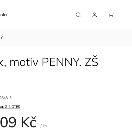
ola
Doplňky
Plánovače
Pro kavárny
9.C
ík, motiv PENNY. ZŠ
2848_3
ka:
G-NOTES
09 Kč
/ ks