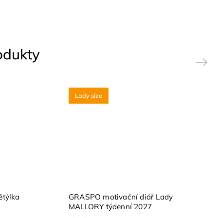
rodukty
Next
Lady size
ětýlka
GRASPO motivační diář Lady
MALLORY týdenní 2027