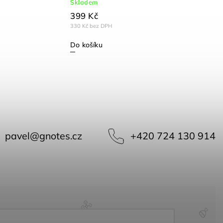
Skladem
399 Kč
330 Kč bez DPH
Do košíku
pavel
@
gnotes.cz
+420 724 130 914