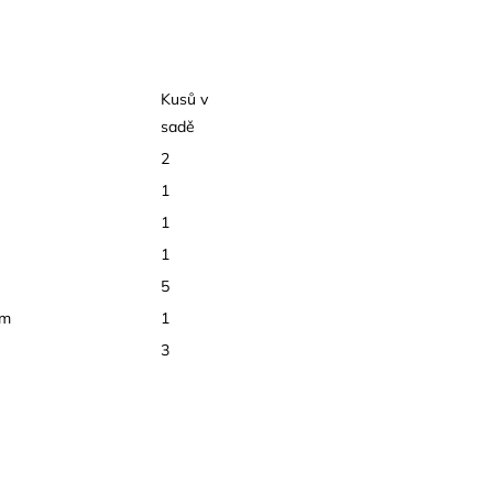
Kusů v
sadě
2
1
1
1
5
mm
1
3