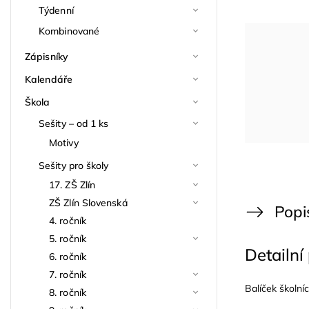
Týdenní
Kombinované
Zápisníky
Kalendáře
Škola
Sešity – od 1 ks
Motivy
Sešity pro školy
17. ZŠ Zlín
ZŠ Zlín Slovenská
Popi
4. ročník
5. ročník
Detailní
6. ročník
7. ročník
Balíček školní
8. ročník