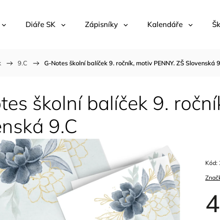
Diáře SK
Zápisníky
Kalendáře
Šk
k
/
9.C
/
G-Notes školní balíček 9. ročník, motiv PENNY. ZŠ Slovenská 
es školní balíček 9. ročn
enská 9.C
Kód:
Znač
4