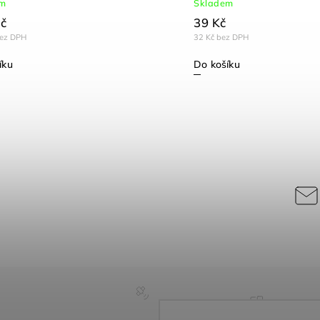
em
Skladem
č
39 Kč
bez DPH
32 Kč bez DPH
íku
Do košíku