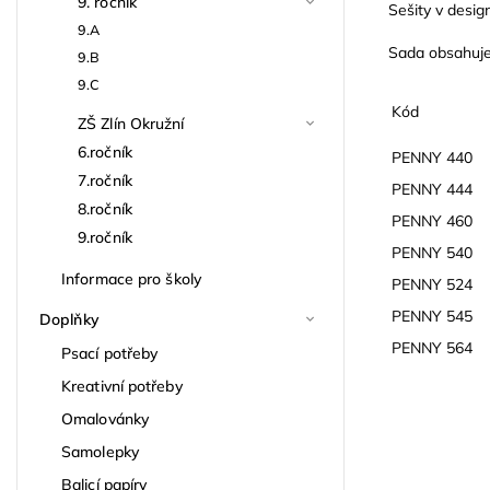
9. ročník
Sešity v desi
9.A
Sada obsahuje 
9.B
9.C
Kód
ZŠ Zlín Okružní
6.ročník
PENNY 440
7.ročník
PENNY 444
8.ročník
PENNY 460
9.ročník
PENNY 540
Informace pro školy
PENNY 524
PENNY 545
Doplňky
PENNY 564
Psací potřeby
Kreativní potřeby
Omalovánky
Samolepky
Balicí papíry