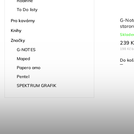
Rodinné
To Do listy
G-Notes Bullet Journal v barvě
G-Note
Pro kavárny
Black Jack, sleporažba
staror
Knihy
Skladem
Sklad
Značky
399 Kč
239 K
330 Kč bez DPH
198 Kč 
G-NOTES
Maped
Do košíku
Do koš
Papero amo
Pentel
SPEKTRUM GRAFIK