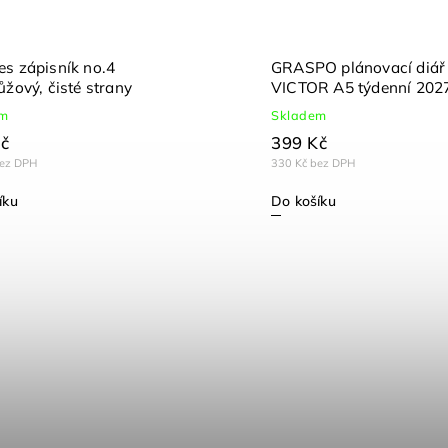
s zápisník no.4
GRASPO plánovací diář
ůžový, čisté strany
VICTOR A5 týdenní 202
em
Skladem
č
399 Kč
bez DPH
330 Kč bez DPH
íku
Do košíku