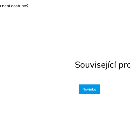
u není dostupný
Související p
Novinka