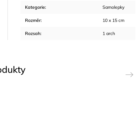
Kategorie
:
Samolepky
Rozměr
:
10 x 15 cm
Rozsah
:
1 arch
rodukty
Next