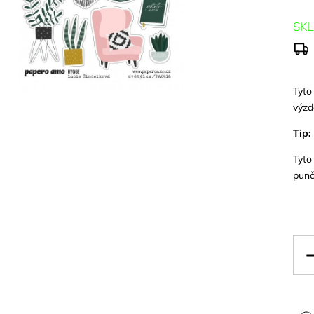
SK
Tyto
výzd
Tip:
Tyto
pun