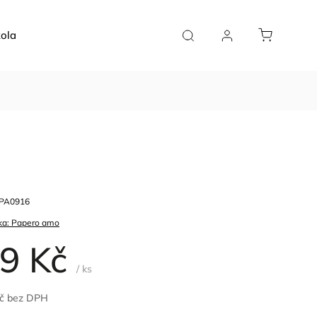
ola
Doplňky
Plánovače
Pro kavárny
PA0916
ka:
Papero amo
9 Kč
/ ks
Kč bez DPH