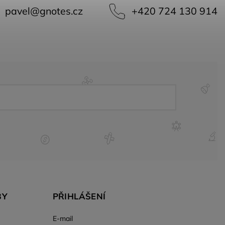
pavel
@
gnotes.cz
+420 724 130 914
BY
PŘIHLÁŠENÍ
E-mail