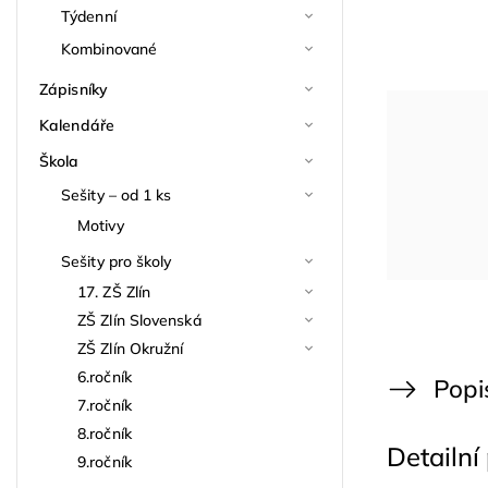
Týdenní
Kombinované
Zápisníky
Kalendáře
Škola
Sešity – od 1 ks
Motivy
Sešity pro školy
17. ZŠ Zlín
ZŠ Zlín Slovenská
ZŠ Zlín Okružní
6.ročník
Popi
7.ročník
8.ročník
Detailní
9.ročník