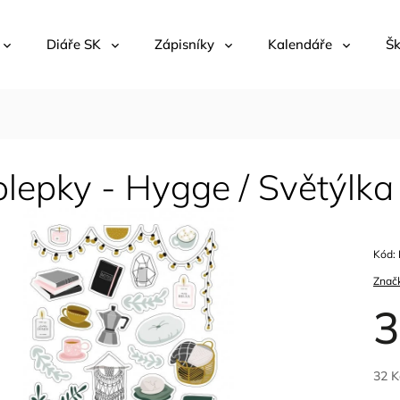
Diáře SK
Zápisníky
Kalendáře
Šk
lepky - Hygge / Světýlka
Kód:
Znač
3
32 