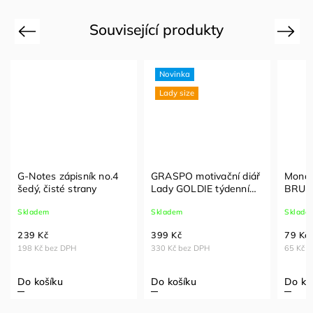
Související produkty
Previous
Next
Novinka
Lady size
G-Notes zápisník no.4
GRASPO motivační diář
Mona
šedý, čisté strany
Lady GOLDIE týdenní
BRUSH
2027
štěte
Skladem
Skladem
Sklade
popis
239 Kč
399 Kč
79 Kč
198 Kč bez DPH
330 Kč bez DPH
65 Kč 
Do košíku
Do košíku
Do ko