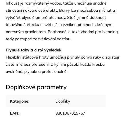
Inkoust je rozmývatelný vodou, takže umožňuje snadné
stínování i akvarelové efekty. Barvy lze mezi sebou míchat a
vytvářet plynulé ombré přechody. Stačí jemně dotknout
tmavšího štětečku o světlejší a vznikne přechod s krásným
barevným gradientem. Popisovač je také vhodný pro blending,
tedy postupné zesvětlování odstínu.
Plynulé tahy a čistý výsledek
Flexibilní štětcové hroty umožňují plynulý pohyb ruky a zajišťují
čisté linie bez přerušení. Díky nim působí každá kresba
uvolněně, plynule a profesionálně.
Doplňkové parametry
Kategorie
:
Doplňky
EAN
:
8801067019767