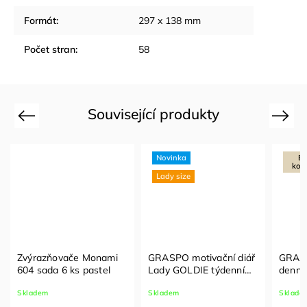
Formát
:
297 x 138 mm
Počet stran
:
58
Související produkty
Previous
Next
Novinka
E
kol
Lady size
Zvýrazňovače Monami
GRASPO motivační diář
GRASP
604 sada 6 ks pastel
Lady GOLDIE týdenní
denní 
2027
papír
Skladem
Skladem
Sklade