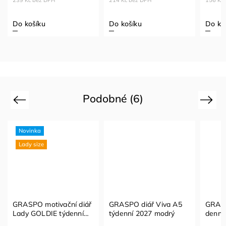
Do košíku
Do košíku
Do ko
Podobné (6)
Previous
Next
Novinka
Lady size
GRASPO motivační diář
GRASPO diář Viva A5
GRASP
Lady GOLDIE týdenní
týdenní 2027 modrý
denní
2027