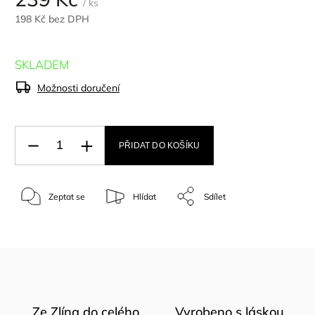
/ ks
198 Kč bez DPH
SKLADEM
Možnosti doručení
PŘIDAT DO KOŠÍKU
Zeptat se
Hlídat
Sdílet
Ze Zlína do celého
Vyrobeno s láskou