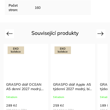
Počet
160
stran
:
Související produkty
Previous
Next
EKO
EKO
kolekce
kolekce
GRASPO diář OCEAN
GRASPO diář Apple A5
GRASP
A5 denní 2027 modrý,
týdenní 2027 modrý, bílý
týden
bílý papír FSC
papír FSC
Skladem
Skladem
Sklade
289 Kč
259 Kč
189 K
239 Kč bez DPH
214 Kč bez DPH
156 Kč