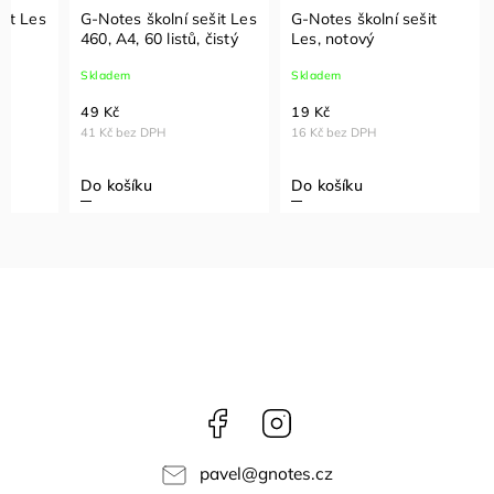
šit Les
G-Notes školní sešit Les
G-Notes školní sešit
460, A4, 60 listů, čistý
Les, notový
 mm
Skladem
Skladem
49 Kč
19 Kč
41 Kč bez DPH
16 Kč bez DPH
Do košíku
Do košíku
Facebook
Instagram
pavel
@
gnotes.cz