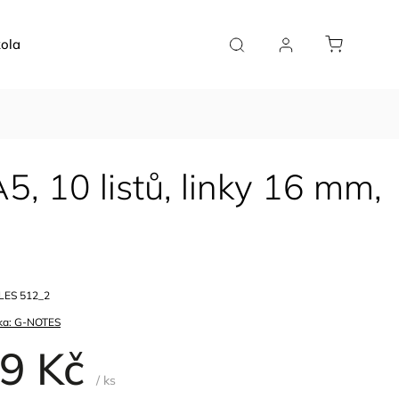
ola
Doplňky
Plánovače
Pro kavárny
5, 10 listů, linky 16 mm,
LES 512_2
ka:
G-NOTES
9 Kč
/ ks