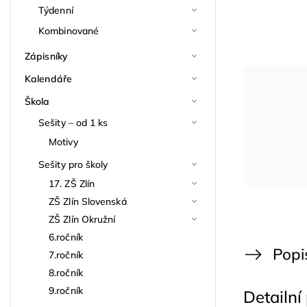
Týdenní
Kombinované
Zápisníky
Kalendáře
Škola
Sešity – od 1 ks
Motivy
Sešity pro školy
17. ZŠ Zlín
ZŠ Zlín Slovenská
ZŠ Zlín Okružní
6.ročník
Popi
7.ročník
8.ročník
9.ročník
Detailní