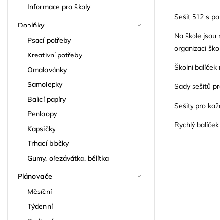
Informace pro školy
Sešit 512 s po
Doplňky
Na škole jsou 
Psací potřeby
organizaci škol
Kreativní potřeby
Školní balíček 
Omalovánky
Samolepky
Sady sešitů pr
Balicí papíry
Sešity pro ka
Penloopy
Rychlý balíček
Kapsičky
Trhací bločky
Gumy, ořezávátka, bělítka
Plánovače
Měsíční
Týdenní