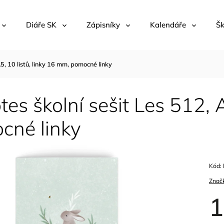
Diáře SK
Zápisníky
Kalendáře
Šk
A5, 10 listů, linky 16 mm, pomocné linky
es školní sešit Les 512, A
cné linky
Kód:
Znač
1