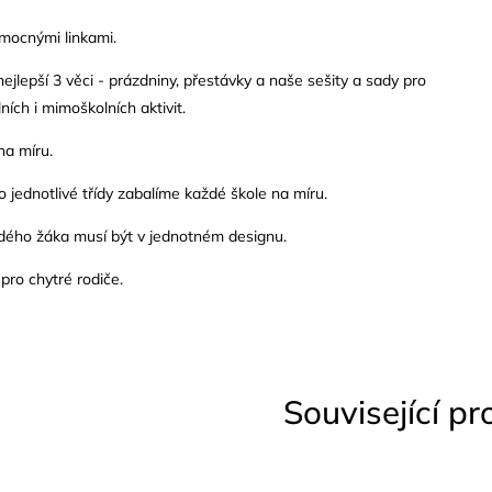
mocnými linkami.
nejlepší 3 věci - prázdniny, přestávky a naše sešity a sady pro
ních i mimoškolních aktivit.
na míru.
o jednotlivé třídy zabalíme každé škole na míru.
ždého žáka musí být v jednotném designu.
 pro chytré rodiče.
Související p