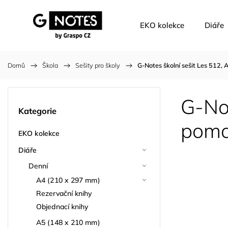
EKO kolekce
Diáře
Domů
/
Škola
/
Sešity pro školy
/
G-Notes školní sešit Les 512, 
G-Not
Kategorie
pomo
EKO kolekce
Diáře
Denní
A4 (210 x 297 mm)
Rezervační knihy
Objednací knihy
A5 (148 x 210 mm)