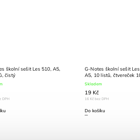
s školní sešit Les 510, A5,
G-Notes školní sešit Les
ů, čistý
A5, 10 listů, čtvereček
em
Skladem
19 Kč
ez DPH
16 Kč bez DPH
íku
Do košíku