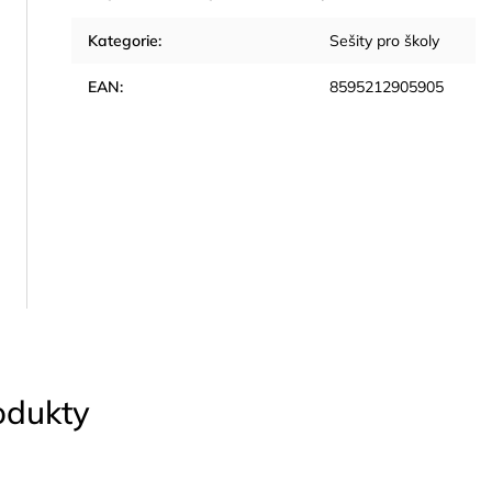
Kategorie
:
Sešity pro školy
EAN
:
8595212905905
rodukty