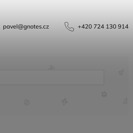
pavel
@
gnotes.cz
+420 724 130 914