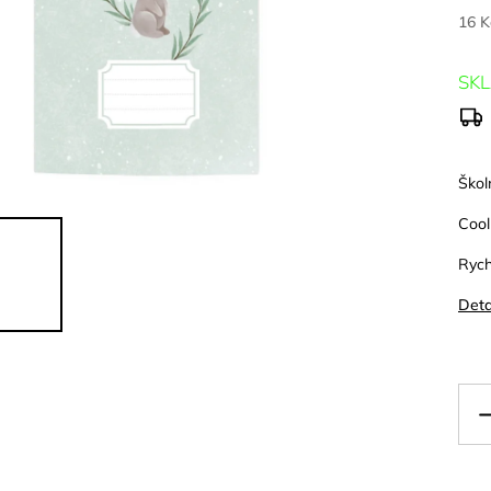
16 
SK
Škol
Cool
Rych
Deta