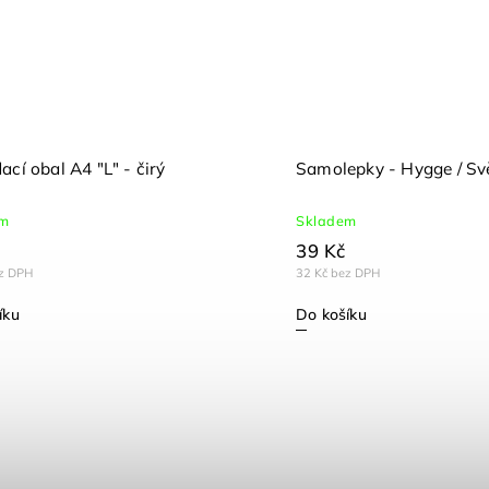
ací obal A4 "L" - čirý
Samolepky - Hygge / Sv
em
Skladem
39 Kč
ez DPH
32 Kč bez DPH
íku
Do košíku