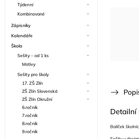
Týdenní
Kombinované
Zápisníky
Kalendáře
Škola
Sešity – od 1 ks
Motivy
Sešity pro školy
17. ZŠ Zlín
Popi
ZŠ Zlín Slovenská
ZŠ Zlín Okružní
6.ročník
Detailní
7.ročník
8.ročník
Balíček školní
9.ročník
Sešity v desi