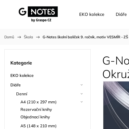
EKO kolekce
Diáře
Domů
/
Škola
/
G-Notes školní balíček 9. ročník, motiv VESMÍR - ZŠ
G-Not
Kategorie
Okru
EKO kolekce
Diáře
Denní
A4 (210 x 297 mm)
Rezervační knihy
Objednací knihy
A5 (148 x 210 mm)