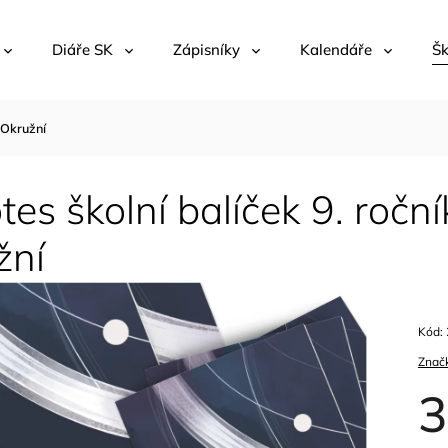
Diáře SK
Zápisníky
Kalendáře
Šk
 Okružní
es školní balíček 9. ročn
žní
Kód:
Znač
3