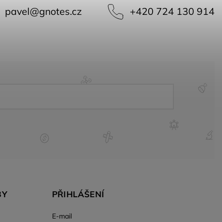
pavel
@
gnotes.cz
+420 724 130 914
BY
PŘIHLÁŠENÍ
E-mail