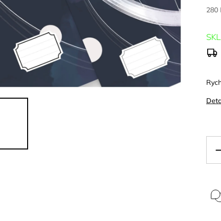
280
SK
Rych
Deta