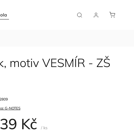
ola
Doplňky
Plánovače
Pro kavárny
ík, motiv VESMÍR - ZŠ
2809
ka:
G-NOTES
39 Kč
/ ks