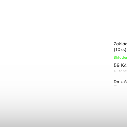
a
G-Notes sešit Pop modrý
Zaklád
(10ks)
Skladem
Sklad
59 Kč
59 Kč
49 Kč bez DPH
49 Kč b
Do košíku
Do koš