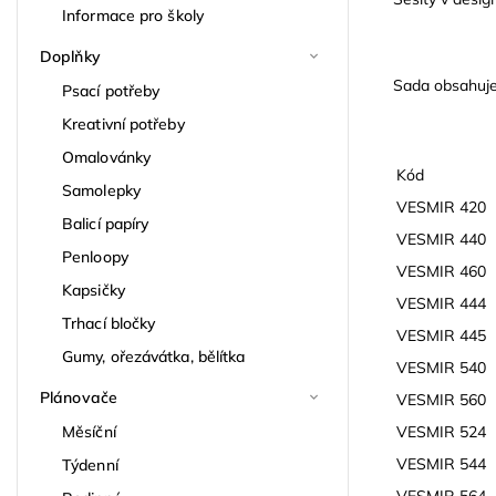
Informace pro školy
Doplňky
Sada obsahuje 
Psací potřeby
Kreativní potřeby
Omalovánky
Kód
Samolepky
VESMIR 420
Balicí papíry
VESMIR 440
Penloopy
VESMIR 460
Kapsičky
VESMIR 444
Trhací bločky
VESMIR 445
Gumy, ořezávátka, bělítka
VESMIR 540
Plánovače
VESMIR 560
Měsíční
VESMIR 524
VESMIR 544
Týdenní
VESMIR 564