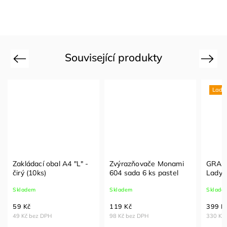
Související produkty
Previous
Next
Lady 
Zakládací obal A4 "L" -
Zvýrazňovače Monami
GRASP
čirý (10ks)
604 sada 6 ks pastel
Lady 
2027
Skladem
Skladem
Sklade
59 Kč
119 Kč
399 K
49 Kč bez DPH
98 Kč bez DPH
330 Kč