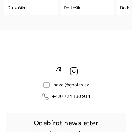
Do košíku
Do košíku
Do ko
Facebook
Instagram
pavel
@
gnotes.cz
+420 724 130 914
Odebírat newsletter