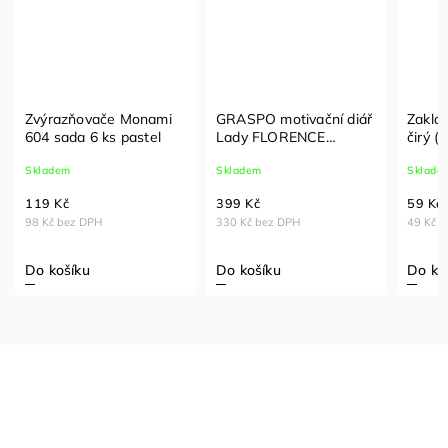
Zvýrazňovače Monami
GRASPO motivační diář
Zaklád
604 sada 6 ks pastel
Lady FLORENCE
čirý (
týdenní 2027
Skladem
Skladem
Sklade
119 Kč
399 Kč
59 Kč
98 Kč bez DPH
330 Kč bez DPH
49 Kč 
Do košíku
Do košíku
Do ko