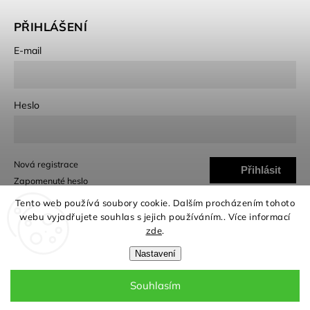
PŘIHLÁŠENÍ
E-mail
Heslo
Nová registrace
Přihlásit
Zapomenuté heslo
se
Tento web používá soubory cookie. Dalším procházením tohoto
webu vyjadřujete souhlas s jejich používáním.. Více informací
zde
.
Nastavení
Copyright 2026
G-Notes
. Všechna práva vyhrazena.
Souhlasím
Grafický návrh vytvořil a nakódoval
Shoptak.cz