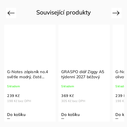
Související produkty
Previous
Next
G-Notes zápisník no.4
GRASPO diář Ziggy A5
G-Not
světle modrý, čisté
týdenní 2027 béžový
olivov
strany
Skladem
Skladem
Sklade
239 Kč
369 Kč
239 K
198 Kč bez DPH
305 Kč bez DPH
198 Kč
Do košíku
Do košíku
Do ko