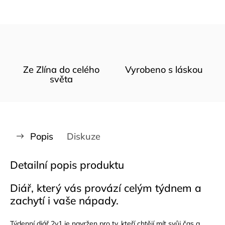
Ze Zlína do celého
Vyrobeno s láskou
světa
Popis
Diskuze
Detailní popis produktu
Diář, který vás provází celým týdnem a
zachytí i vaše nápady.
Týdenní diář 2v1 je navržen pro ty, kteří chtějí mít svůj čas a