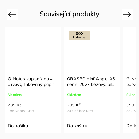
Související produkty
Previous
Next
EKO
kolekce
G-Notes zápisník no.4
GRASPO diář Apple A5
G-Note
olivový, linkovaný papír
denní 2027 béžový, bílý
barvě
papír FSC
stříbr
Skladem
Skladem
Sklade
239 Kč
299 Kč
399 K
198 Kč bez DPH
247 Kč bez DPH
330 Kč
Do košíku
Do košíku
Do ko