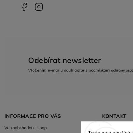
Facebook
Instagram
Odebírat newsletter
Vložením e-mailu souhlasíte s
podmínkami ochrany osob
INFORMACE PRO VÁS
KONTAKT
Velkoobchodní e-shop
Tiskárna GRA
Tento web používá 