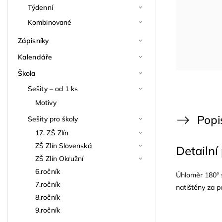
Týdenní
Kombinované
Zápisníky
Kalendáře
Škola
Sešity – od 1 ks
Motivy
Popi
Sešity pro školy
17. ZŠ Zlín
ZŠ Zlín Slovenská
Detailní
ZŠ Zlín Okružní
6.ročník
Úhloměr 180° s
7.ročník
natištěny za p
8.ročník
9.ročník