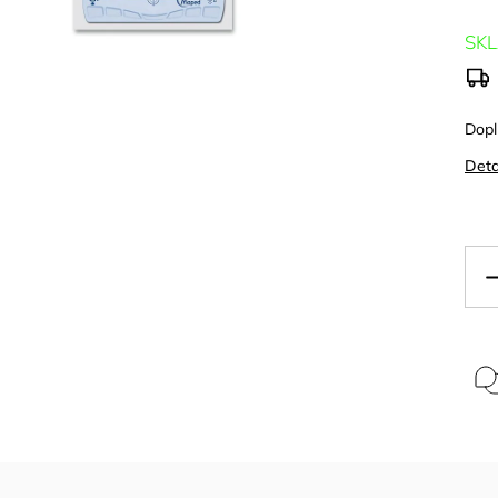
SK
Dopl
Deta