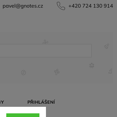
pavel
@
gnotes.cz
+420 724 130 914
BY
PŘIHLÁŠENÍ
E-mail