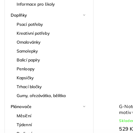
Informace pro školy
Doplňky
Psací potřeby
Kreativní potřeby
Omalovánky
Samolepky
Balicí papíry
Penloopy
Kapsičky
Trhací bločky
Gumy, ořezávátka, bělítka
G-Note
Plánovače
motiv 
Měsíční
Sklad
Týdenní
529 K