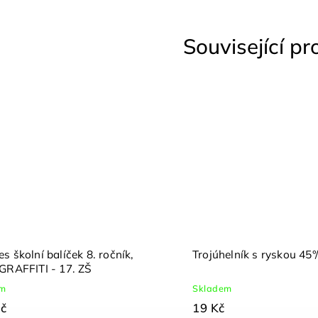
Související p
s školní balíček 8. ročník,
Trojúhelník s ryskou 45
GRAFFITI - 17. ZŠ
em
Skladem
č
19 Kč