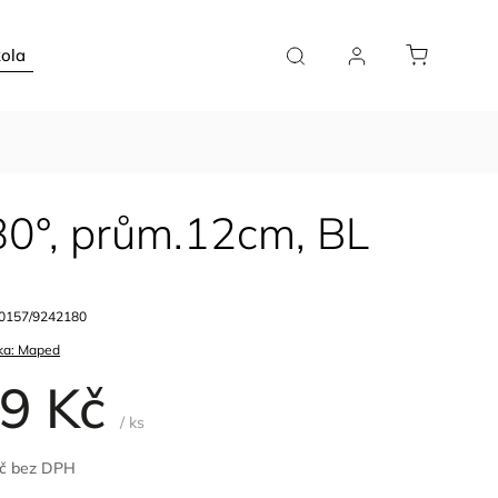
ola
Doplňky
Plánovače
Pro kavárny
0°, prům.12cm, BL
0157/9242180
ka:
Maped
9 Kč
/ ks
Kč bez DPH