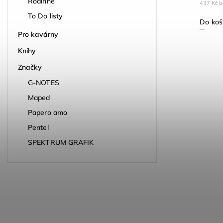
Rodinné
437 Kč 
To Do listy
Do koš
Pro kavárny
Knihy
Značky
G-NOTES
Maped
Papero amo
Pentel
SPEKTRUM GRAFIK