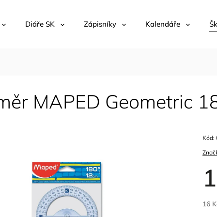
Diáře SK
Zápisníky
Kalendáře
Šk
měr MAPED Geometric 18
Kód:
Znač
1
16 