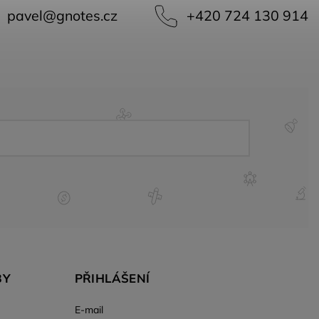
pavel
@
gnotes.cz
+420 724 130 914
BY
PŘIHLÁŠENÍ
E-mail