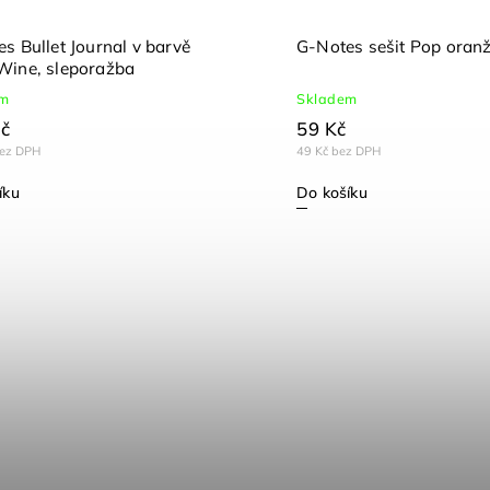
s Bullet Journal v barvě
G-Notes sešit Pop oran
Wine, sleporažba
em
Skladem
č
59 Kč
bez DPH
49 Kč bez DPH
íku
Do košíku