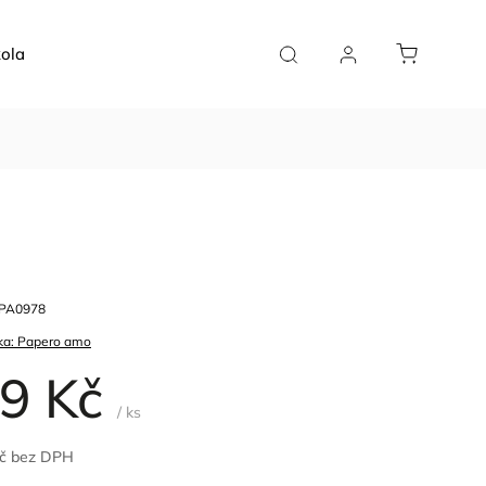
ola
Doplňky
Plánovače
Pro kavárny
PA0978
ka:
Papero amo
9 Kč
/ ks
Kč bez DPH