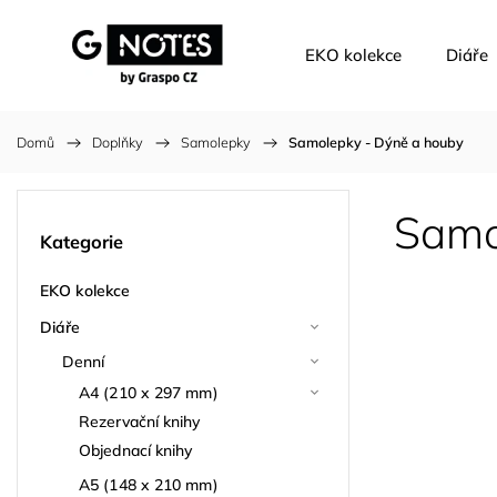
EKO kolekce
Diáře
Domů
/
Doplňky
/
Samolepky
/
Samolepky - Dýně a houby
Samo
Kategorie
EKO kolekce
Diáře
Denní
A4 (210 x 297 mm)
Rezervační knihy
Objednací knihy
A5 (148 x 210 mm)