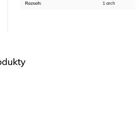
Rozsah
:
1 arch
rodukty