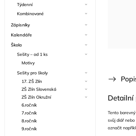
Týdenní
Kombinované
Zápisníky
Kalendáře
Škola
Sešity – od 1 ks
Motivy
Sešity pro školy
Popi
17. ZŠ Zlín
ZŠ Zlín Slovenská
Detailní
ZŠ Zlín Okružní
6.ročník
Tento barevný 
7.ročník
svůj diář nebo
8.ročník
označit napřík
9.ročník