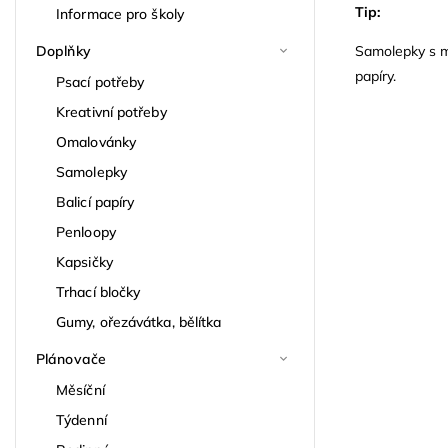
Tip:
Informace pro školy
Doplňky
Samolepky s mo
papíry.
Psací potřeby
Kreativní potřeby
Omalovánky
Samolepky
Balicí papíry
Penloopy
Kapsičky
Trhací bločky
Gumy, ořezávátka, bělítka
Plánovače
Měsíční
Týdenní