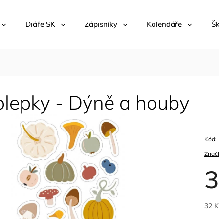
Diáře SK
Zápisníky
Kalendáře
Šk
lepky - Dýně a houby
Kód:
Znač
3
32 