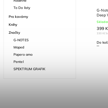
Rodinné
To Do listy
G-Note
Deep 
Pro kavárny
Sklad
Knihy
399 K
Značky
330 Kč 
G-NOTES
Do koš
Maped
Papero amo
Pentel
SPEKTRUM GRAFIK