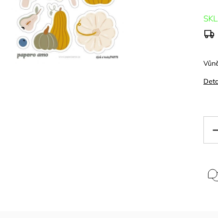
SK
Vůně
Deta