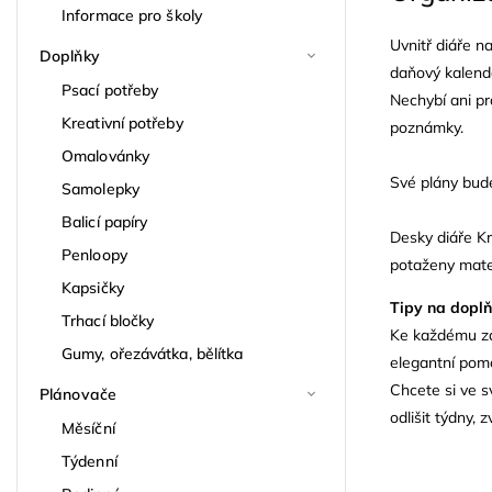
Informace pro školy
Uvnitř diáře n
Doplňky
daňový kalend
Psací potřeby
Nechybí ani pr
Kreativní potřeby
poznámky.
Omalovánky
Své plány bude
Samolepky
Balicí papíry
Desky diáře K
Penloopy
potaženy mate
Kapsičky
Tipy na dopl
Trhací bločky
Ke každému záp
Gumy, ořezávátka, bělítka
elegantní pomo
Chcete si ve s
Plánovače
odlišit týdny, 
Měsíční
Týdenní