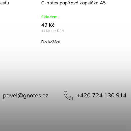
Cestu
G-notes papírová kapsička A5
Skladem
49 Kč
41 Kč bez DPH
Do košíku
pavel
@
gnotes.cz
+420 724 130 914