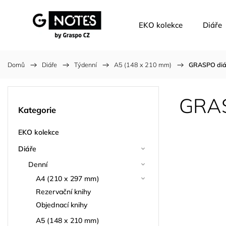
EKO kolekce
Diáře
Domů
/
Diáře
/
Týdenní
/
A5 (148 x 210 mm)
/
GRASPO diář
GRAS
Kategorie
EKO kolekce
Diáře
Denní
A4 (210 x 297 mm)
Rezervační knihy
Objednací knihy
A5 (148 x 210 mm)