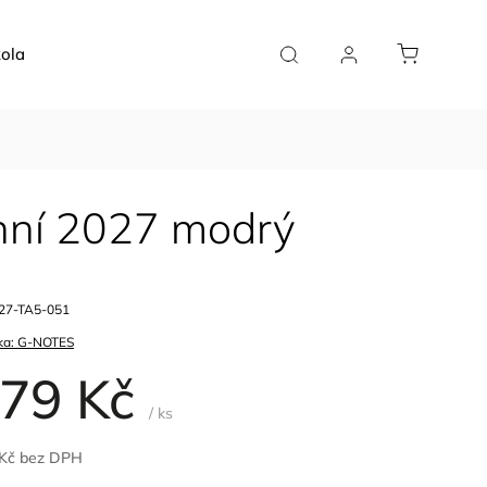
ola
Doplňky
Plánovače
Pro kavárny
nní 2027 modrý
27-TA5-051
ka:
G-NOTES
79 Kč
/ ks
 Kč bez DPH