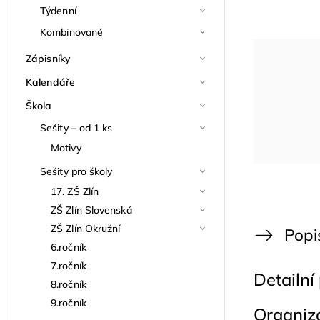
Týdenní
Kombinované
Zápisníky
Kalendáře
Škola
Sešity – od 1 ks
Motivy
Sešity pro školy
17. ZŠ Zlín
ZŠ Zlín Slovenská
ZŠ Zlín Okružní
Popi
6.ročník
7.ročník
Detailní
8.ročník
9.ročník
Organiz