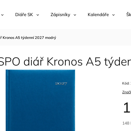
Diáře SK
Zápisníky
Kalendáře
Šk
 Kronos A5 týdenní 2027 modrý
PO diář Kronos A5 týde
Kód:
Znač
1
148