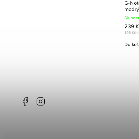
Penloop, samolepící poutko,
G-Note
tmavě modré
modrý,
Skladem
Sklad
49 Kč
239 K
41 Kč bez DPH
198 Kč 
Do košíku
Do koš
Facebook
Instagram