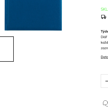
SK
Týde
Diář
každ
zazn
Deta