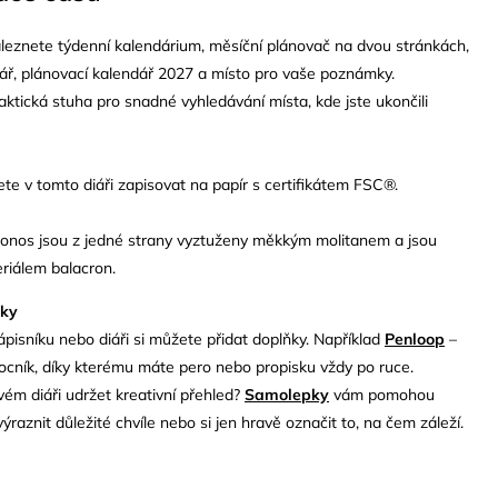
aleznete týdenní kalendárium, měsíční plánovač na dvou stránkách,
ář, plánovací kalendář 2027 a místo pro vaše poznámky.
aktická stuha pro snadné vyhledávání místa, kde jste ukončili
te v tomto diáři zapisovat na papír s certifikátem FSC®.
ronos jsou z jedné strany vyztuženy měkkým molitanem a jsou
riálem balacron.
ňky
isníku nebo diáři si můžete přidat doplňky. Například
Penloop
–
cník, díky kterému máte pero nebo propisku vždy po ruce.
vém diáři udržet kreativní přehled?
Samolepky
vám pomohou
zvýraznit důležité chvíle nebo si jen hravě označit to, na čem záleží.