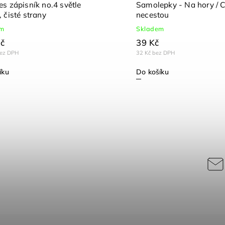
s zápisník no.4 světle
Samolepky - Na hory / 
 čisté strany
necestou
em
Skladem
č
39 Kč
bez DPH
32 Kč bez DPH
íku
Do košíku