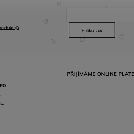
ních údajů
Přihlásit se
PŘIJÍMÁME ONLINE PLAT
SPO
z
14