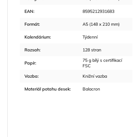
EAN
:
8595212931683
Formát
:
A5 (148 x 210 mm)
Kalendárium
:
Týdenní
Rozsah
:
128 stran
75 g bílý s certifikací
Papír
:
FSC
Vazba
:
Knižní vazba
Materiál potahu desek
:
Balacron