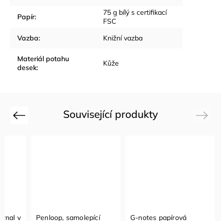
75 g bílý s certifikací
Papír
:
FSC
Vazba
:
Knižní vazba
Materiál potahu
Kůže
desek
:
Související produkty
Previous
Next
urnal v
Penloop, samolepící
G-notes papírová