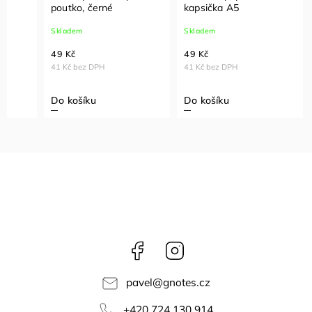
,
poutko, černé
kapsička A5
Skladem
Skladem
49 Kč
49 Kč
41 Kč bez DPH
41 Kč bez DPH
Do košíku
Do košíku
Facebook
Instagram
pavel
@
gnotes.cz
+420 724 130 914