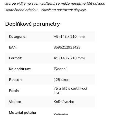
kterou vidíte na svém zařízení, se může nepatrně lišit od jeho
skutečného odstínu – záleží na nastavení displeje.
Doplňkové parametry
Kategorie
:
A5 (148 x 210 mm)
EAN
:
8595212931423
Formát
:
A5 (148 x 210 mm)
Kalendárium
:
Týdenní
Rozsah
:
128 stran
75 g bílý s certifikací
Papír
:
FSC
Vazba
:
Knižní vazba
Materiál potahu
Koženka