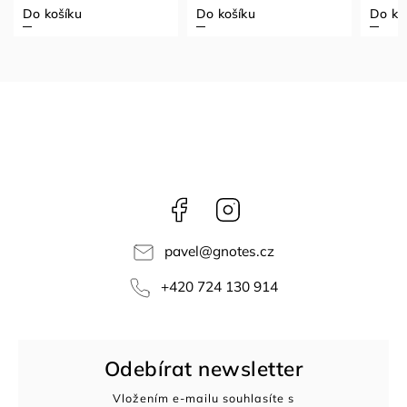
Do košíku
Do košíku
Do ko
Facebook
Instagram
pavel
@
gnotes.cz
+420 724 130 914
Odebírat newsletter
Vložením e-mailu souhlasíte s