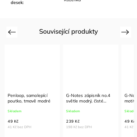
desek
:
Související produkty
Previous
Next
Penloop, samolepící
G-Notes zápisník no.4
G-Note
poutko, tmavě modré
světle modrý, čisté
motiv
strany
Skladem
Skladem
Sklade
49 Kč
239 Kč
49 Kč
41 Kč bez DPH
198 Kč bez DPH
41 Kč 