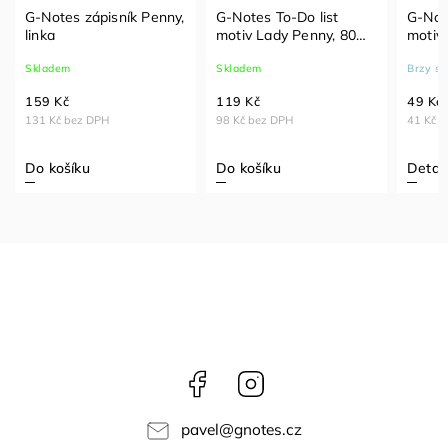
G-Notes zápisník Penny,
G-Notes To-Do list
G-Note
linka
motiv Lady Penny, 80
motiv
listů, formát 10x22 cm
Skladem
Skladem
Brzy s
159 Kč
119 Kč
49 Kč
131 Kč bez DPH
98 Kč bez DPH
41 Kč 
Do košíku
Do košíku
Detail
Facebook
Instagram
pavel
@
gnotes.cz