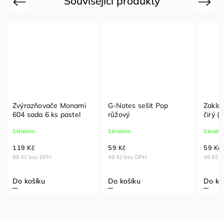
Související produkty
Previous
Next
Zvýrazňovače Monami
G-Notes sešit Pop
Zaklád
604 sada 6 ks pastel
růžový
čirý (
Skladem
Skladem
Sklade
119 Kč
59 Kč
59 Kč
98 Kč bez DPH
49 Kč bez DPH
49 Kč 
Do košíku
Do košíku
Do ko