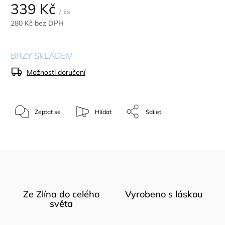
339 Kč
/ ks
280 Kč bez DPH
BRZY SKLADEM
Možnosti doručení
Zeptat se
Hlídat
Sdílet
Ze Zlína do celého
Vyrobeno s láskou
světa