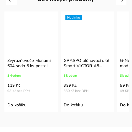
Novinka
Zvýrazňovače Monami
GRASPO plánovací diář
G-Not
604 sada 6 ks pastel
Smart VICTOR A5
modrý
týdenní 2027
Skladem
Skladem
Sklade
119 Kč
399 Kč
59 Kč
98 Kč bez DPH
330 Kč bez DPH
49 Kč 
Do košíku
Do košíku
Do ko