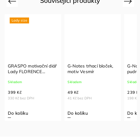
Související produkty
Previous
Next
Lady size
GRASPO motivační diář
G-Notes trhací bloček,
G-Not
Lady FLORENCE
motiv Vesmír
pudrov
týdenní 2027
stran
Skladem
Skladem
Sklade
399 Kč
49 Kč
239 K
330 Kč bez DPH
41 Kč bez DPH
198 Kč
Do košíku
Do košíku
Do ko