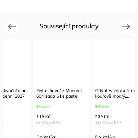
Související produkty
Previous
Next
Zvýrazňovače Monami
G-Notes zápisník no.4
G-Not
604 sada 6 ks pastel
kouřově modrý,
plánov
linkovaný papír
Skladem
Skladem
Sklade
119 Kč
239 Kč
309 K
98 Kč bez DPH
198 Kč bez DPH
255 Kč
Do košíku
Do košíku
Do ko