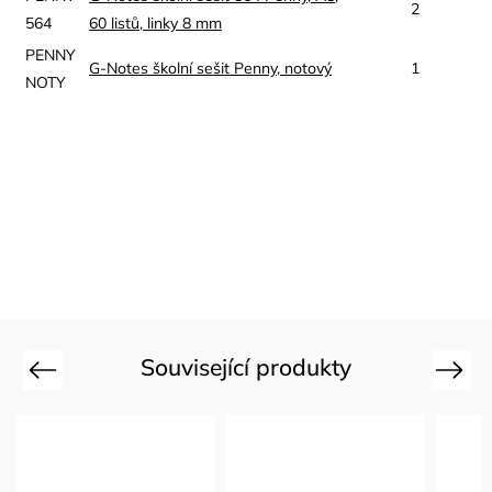
2
564
60 listů, linky 8 mm
PENNY
G-Notes školní sešit Penny, notový
1
NOTY
Související produkty
Previous
Next