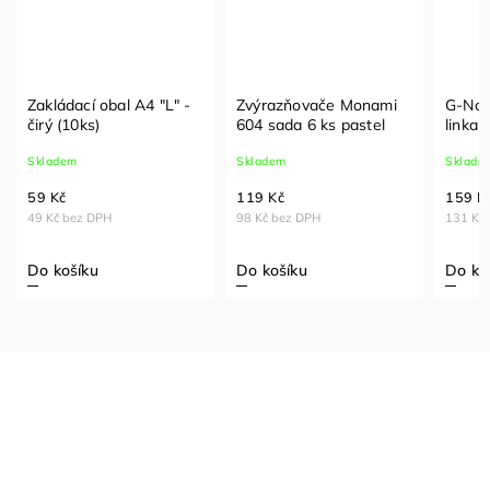
Zakládací obal A4 "L" -
Zvýrazňovače Monami
G-Not
čirý (10ks)
604 sada 6 ks pastel
linka
Skladem
Skladem
Sklade
59 Kč
119 Kč
159 K
49 Kč bez DPH
98 Kč bez DPH
131 Kč
Do košíku
Do košíku
Do ko