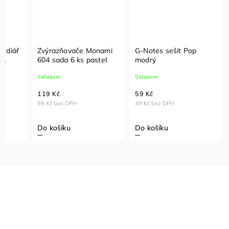
í diář
Zvýrazňovače Monami
G-Notes sešit Pop
5
604 sada 6 ks pastel
modrý
Skladem
Skladem
119 Kč
59 Kč
98 Kč bez DPH
49 Kč bez DPH
Do košíku
Do košíku