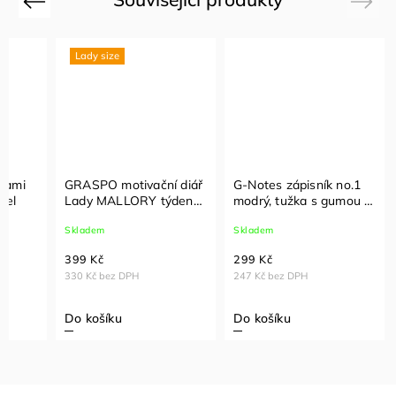
Previous
Next
Lady size
nami
GRASPO motivační diář
G-Notes zápisník no.1
tel
Lady MALLORY týdenní
modrý, tužka s gumou v
2027
barvě zápisníku
Skladem
Skladem
399 Kč
299 Kč
330 Kč bez DPH
247 Kč bez DPH
Do košíku
Do košíku