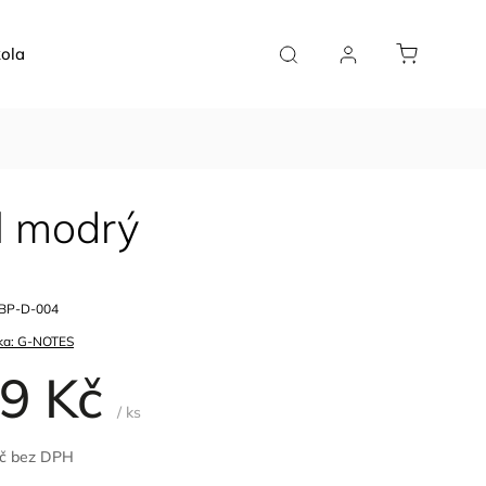
ola
Doplňky
Plánovače
Pro kavárny
el modrý
BP-D-004
ka:
G-NOTES
9 Kč
/ ks
Kč bez DPH