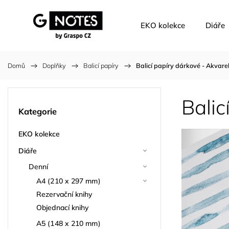
EKO kolekce
Diáře
Domů
/
Doplňky
/
Balicí papíry
/
Balicí papíry dárkové - Akvare
Balic
Kategorie
EKO kolekce
Diáře
Denní
A4 (210 x 297 mm)
Rezervační knihy
Objednací knihy
A5 (148 x 210 mm)