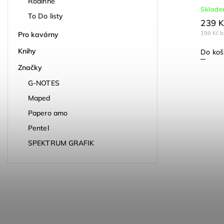
Rodinné
Skladem
Sklad
To Do listy
399 Kč
239 K
330 Kč bez DPH
198 Kč 
Pro kavárny
Knihy
Do košíku
Do koš
Značky
G-NOTES
Maped
Papero amo
Pentel
SPEKTRUM GRAFIK