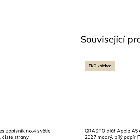
Související p
EKO kolekce
s zápisník no.4 světle
GRASPO diář Apple A5 
 čisté strany
2027 modrý, bílý papír 