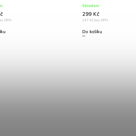
em
Skladem
č
299 Kč
bez DPH
247 Kč bez DPH
íku
Do košíku