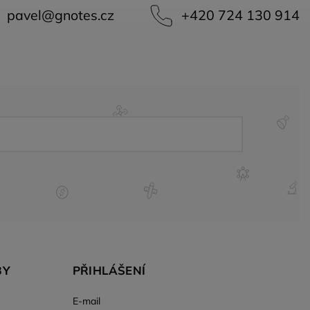
pavel
@
gnotes.cz
+420 724 130 914
BY
PŘIHLÁŠENÍ
E-mail