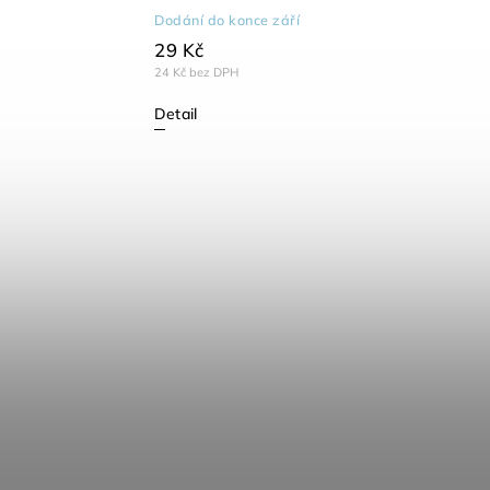
Dodání do konce září
29 Kč
24 Kč bez DPH
Detail