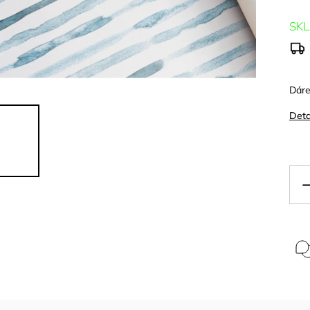
SK
Dáre
Deta