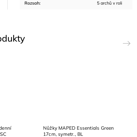
Rozsah
:
5 archů v roli
rodukty
Next
denní
Nůžky MAPED Essentials Green
FSC
17cm, symetr., BL