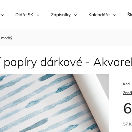
Diáře SK
Zápisníky
Kalendáře
Šk
l modrý
í papíry dárkové - Akvar
Kód:
Znač
6
57 