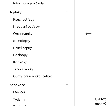
Informace pro školy
Doplňky
Psací potřeby
Kreativní potřeby
Omalovánky
Previous
Samolepky
Balicí papíry
Lady size
Penloopy
Kapsičky
Trhací bločky
Gumy, ořezávátka, bělítka
Plánovače
Měsíční
GRASPO motivační diář Lady
G-Note
Týdenní
MALLORY týdenní 2027
modrý,