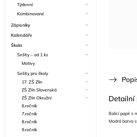
Týdenní
Kombinované
Zápisníky
Kalendáře
Škola
Sešity – od 1 ks
Motivy
Sešity pro školy
Popi
17. ZŠ Zlín
ZŠ Zlín Slovenská
Detailní
ZŠ Zlín Okružní
6.ročník
Balicí papír 
7.ročník
Modrá barva sym
8.ročník
9.ročník